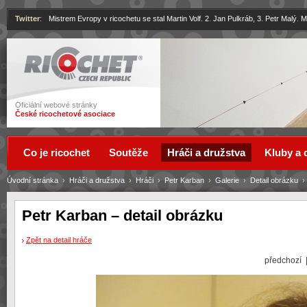
Twitter
:
Mistrem Evropy v ricochetu se stal Martin Volf. 2. Jan Pulkráb, 3. Petr Malý.
Ricochet
Oficiální webové stránky
České ricochetové asociace
Co je ricochet
Soutěže
Hráči a družstva
Kluby a 
Úvodní stránka
›
Hráči a družstva
›
Hráči
›
Petr Karban
›
Galerie
›
Detail obrázku
Petr Karban – detail obrázku
Zpět na detail hráče
předchozí