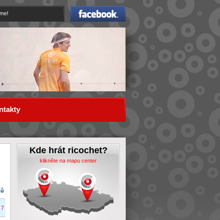
Facebook
eme!
ntakty
Kde hrát ricochet?
klikněte na mapu center
dů
7