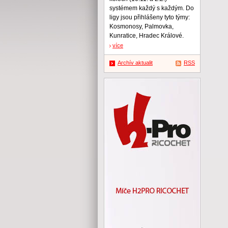
systémem každý s každým. Do
ligy jsou přihlášeny tyto týmy:
Kosmonosy, Palmovka,
Kunratice, Hradec Králové.
více
Archív aktualit
RSS