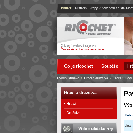
Twitter
:
Mistrem Evropy v ricochetu se stal Mart
Ricochet
Oficiální webové stránky
České ricochetové asociace
Co je ricochet
Soutěže
Hrá
Úvodní stránka
›
Hráči a družstva
›
Hráči
›
Pave
Pa
Hráči a družstva
Hráči
Výs
Družstva
Kate
Liga 
Video ukázka hry