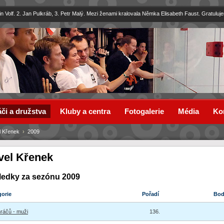
in Volf. 2. Jan Pulkráb, 3. Petr Malý. Mezi ženami kralovala Němka Elisabeth Faust. Gratuluj
či a družstva
Kluby a centra
Fotogalerie
Média
Ko
l Křenek
›
2009
vel Křenek
ledky za sezónu 2009
gorie
Pořadí
Bo
hráčů - muži
136.