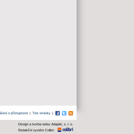
ášení o přístupnosti
|
Tisk stránky
|
Facebook
Twitter
RSS
Design a tvorba webu: Adaptic, s. r. o.
Redakční systém Colibri