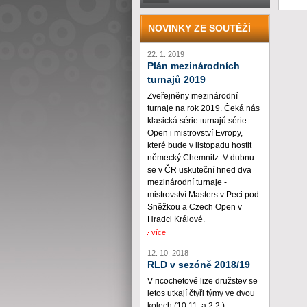
NOVINKY ZE SOUTĚŽÍ
22. 1. 2019
Plán mezinárodních
turnajů 2019
Zveřejněny mezinárodní
turnaje na rok 2019. Čeká nás
klasická série turnajů série
Open i mistrovství Evropy,
které bude v listopadu hostit
německý Chemnitz. V dubnu
se v ČR uskuteční hned dva
mezinárodní turnaje -
mistrovství Masters v Peci pod
Sněžkou a Czech Open v
Hradci Králové.
více
12. 10. 2018
RLD v sezóně 2018/19
V ricochetové lize družstev se
letos utkají čtyři týmy ve dvou
kolech (10.11. a 2.2.)