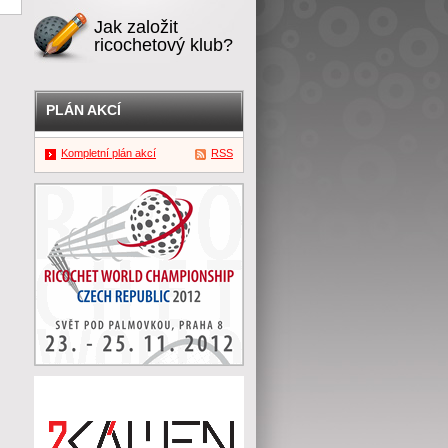
Jak založit
ricochetový klub?
PLÁN AKCÍ
Kompletní plán akcí
RSS