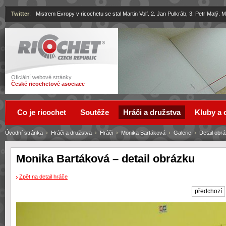
Twitter
:
Mistrem Evropy v ricochetu se stal Martin Volf. 2. Jan Pulkráb, 3. Petr Malý.
Ricochet
Oficiální webové stránky
České ricochetové asociace
Co je ricochet
Soutěže
Hráči a družstva
Kluby a 
Úvodní stránka
›
Hráči a družstva
›
Hráči
›
Monika Bartáková
›
Galerie
›
Detail obr
Monika Bartáková – detail obrázku
Zpět na detail hráče
předchozí