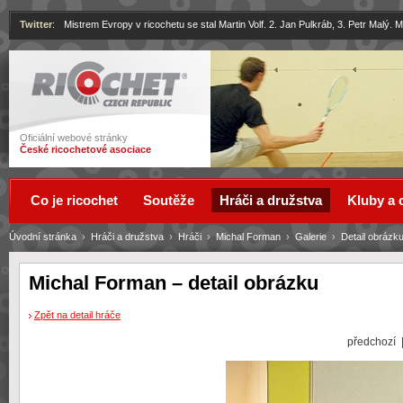
Twitter
:
Mistrem Evropy v ricochetu se stal Martin Volf. 2. Jan Pulkráb, 3. Petr Malý.
Ricochet
Oficiální webové stránky
České ricochetové asociace
Co je ricochet
Soutěže
Hráči a družstva
Kluby a 
Úvodní stránka
›
Hráči a družstva
›
Hráči
›
Michal Forman
›
Galerie
›
Detail obrázk
Michal Forman – detail obrázku
Zpět na detail hráče
předchozí