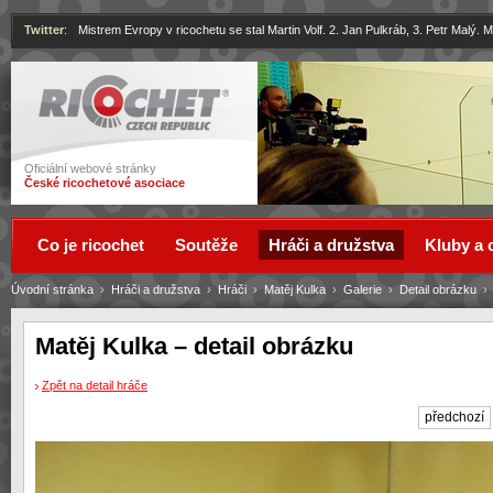
Twitter
:
Mistrem Evropy v ricochetu se stal Martin Volf. 2. Jan Pulkráb, 3. Petr Malý.
Ricochet
Oficiální webové stránky
České ricochetové asociace
Co je ricochet
Soutěže
Hráči a družstva
Kluby a 
Úvodní stránka
›
Hráči a družstva
›
Hráči
›
Matěj Kulka
›
Galerie
›
Detail obrázku
Matěj Kulka – detail obrázku
Zpět na detail hráče
předchozí