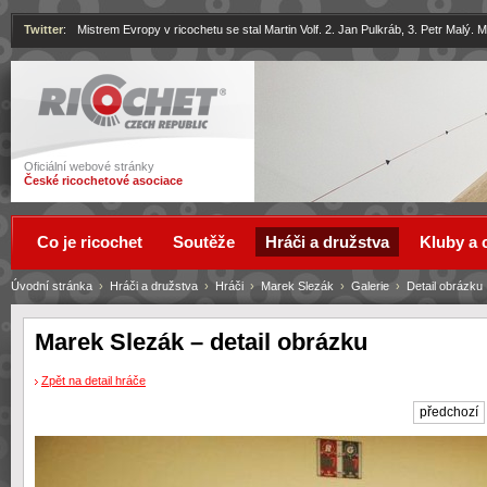
Twitter
:
Mistrem Evropy v ricochetu se stal Martin Volf. 2. Jan Pulkráb, 3. Petr Malý.
Ricochet
Oficiální webové stránky
České ricochetové asociace
Co je ricochet
Soutěže
Hráči a družstva
Kluby a 
Úvodní stránka
›
Hráči a družstva
›
Hráči
›
Marek Slezák
›
Galerie
›
Detail obrázku
Marek Slezák – detail obrázku
Zpět na detail hráče
předchozí