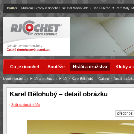
Twitter
:
Mistrem Evropy v ricochetu se stal Martin Volf. 2. Jan Pulkráb, 3. Petr Malý.
Ricochet
Oficiální webové stránky
České ricochetové asociace
Co je ricochet
Soutěže
Hráči a družstva
Kluby a 
Úvodní stránka
›
Hráči a družstva
›
Hráči
›
Karel Bělohubý
›
Galerie
›
Detail obrázk
Karel Bělohubý – detail obrázku
Zpět na detail hráče
předchozí