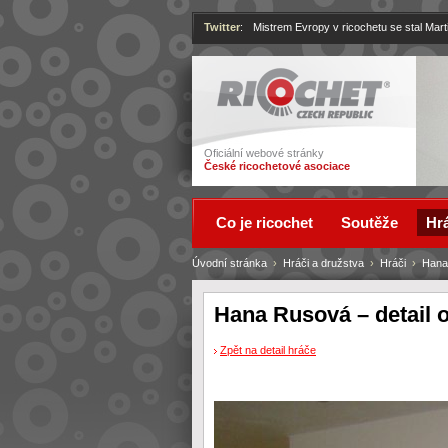
Twitter
:
Mistrem Evropy v ricochetu se stal Mart
Ricochet
Oficiální webové stránky
České ricochetové asociace
Co je ricochet
Soutěže
Hrá
Úvodní stránka
›
Hráči a družstva
›
Hráči
›
Hana
Hana Rusová – detail 
Zpět na detail hráče