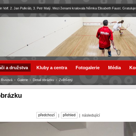
in Volf. 2. Jan Pulkráb, 3. Petr Malý. Mezi ženami kralovala Němka Elisabeth Faust. Gratuluj
či a družstva
Kluby a centra
Fotogalerie
Média
Ko
 Rusová
›
Galerie
›
Detail obrázku
›
Zvětšený
obrázku
předchozí
|
přehled
| následující