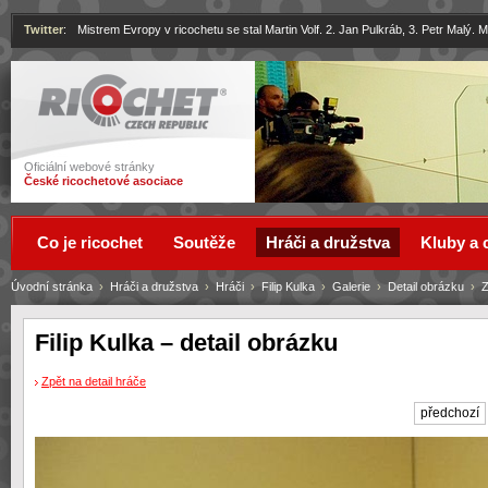
Twitter
:
Mistrem Evropy v ricochetu se stal Martin Volf. 2. Jan Pulkráb, 3. Petr Malý.
Ricochet
Oficiální webové stránky
České ricochetové asociace
Co je ricochet
Soutěže
Hráči a družstva
Kluby a 
Úvodní stránka
›
Hráči a družstva
›
Hráči
›
Filip Kulka
›
Galerie
›
Detail obrázku
›
Z
Filip Kulka – detail obrázku
Zpět na detail hráče
předchozí