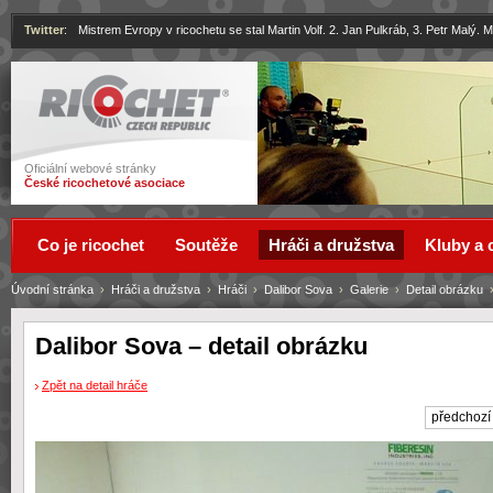
Twitter
:
Mistrem Evropy v ricochetu se stal Martin Volf. 2. Jan Pulkráb, 3. Petr Malý.
Ricochet
Oficiální webové stránky
České ricochetové asociace
Co je ricochet
Soutěže
Hráči a družstva
Kluby a 
Úvodní stránka
›
Hráči a družstva
›
Hráči
›
Dalibor Sova
›
Galerie
›
Detail obrázku
Dalibor Sova – detail obrázku
Zpět na detail hráče
předchozí