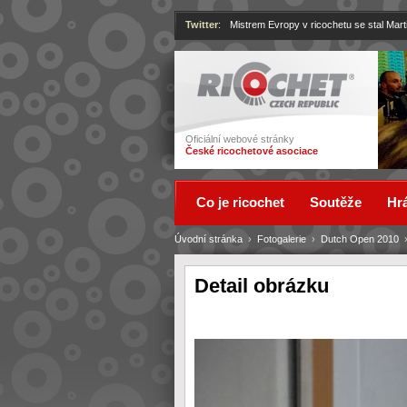
Twitter
:
Mistrem Evropy v ricochetu se stal Mart
Ricochet
Oficiální webové stránky
České ricochetové asociace
Co je ricochet
Soutěže
Hrá
Úvodní stránka
›
Fotogalerie
›
Dutch Open 2010
Detail obrázku