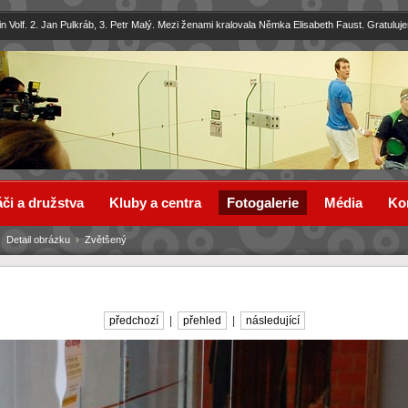
in Volf. 2. Jan Pulkráb, 3. Petr Malý. Mezi ženami kralovala Němka Elisabeth Faust. Gratuluj
či a družstva
Kluby a centra
Fotogalerie
Média
Ko
›
Detail obrázku
›
Zvětšený
předchozí
|
přehled
|
následující