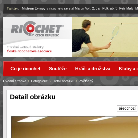
Twitter
:
Mistrem Evropy v ricochetu se stal Martin Volf. 2. Jan Pulkráb, 3. Petr Malý.
Ricochet
Oficiální webové stránky
České ricochetové asociace
Co je ricochet
Soutěže
Hráči a družstva
Kluby a 
Úvodní stránka
›
Fotogalerie
›
Detail obrázku
›
Zvětšený
Detail obrázku
předchozí